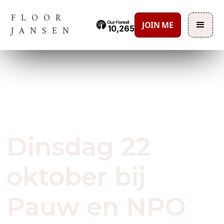
FLOOR
JOIN ME
10,265
JANSEN
October 21, 2019
Dinsdag 22
oktober bij
Pauw en NPO